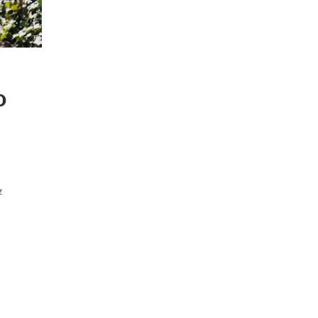
o
.
z