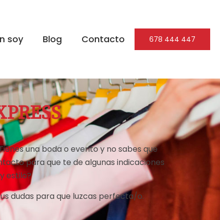
n soy
Blog
Contacto
678 444 447
XPRESS
¿Tienes una boda o evento y no sabes que
tacto para que te de algunas indicaciones
 estilo?
tus dudas para que luzcas perfecta/o.