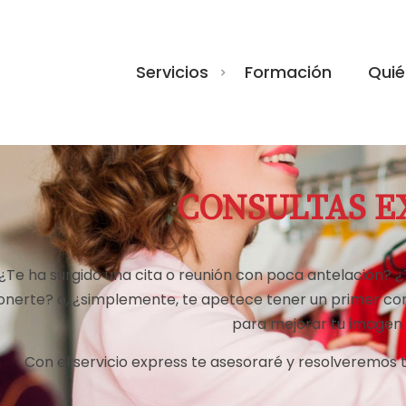
Servicios
Formación
Quié
CONSULTAS E
¿Te ha surgido una cita o reunión con poca antelación? 
onerte? o, ¿simplemente, te apetece tener un primer con
para mejorar tu imagen y
Con el servicio express te asesoraré y resolveremos 