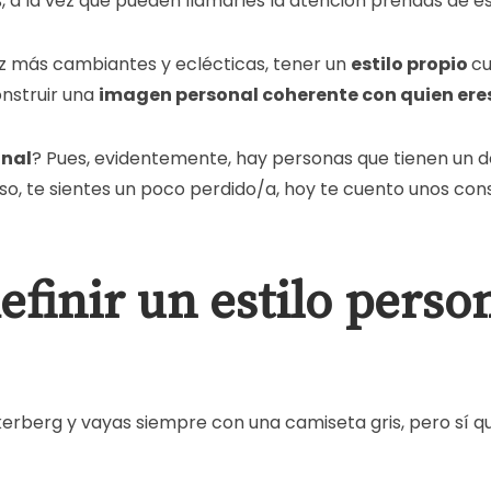
, a la vez que pueden llamarles la atención prendas de est
ez más cambiantes y eclécticas, tener un
estilo propio
cu
nstruir una
imagen personal coherente con quien ere
onal
? Pues, evidentemente, hay personas que tienen un d
 caso, te sientes un poco perdido/a, hoy te cuento unos co
finir un estilo perso
kerberg y vayas siempre con una camiseta gris, pero sí q