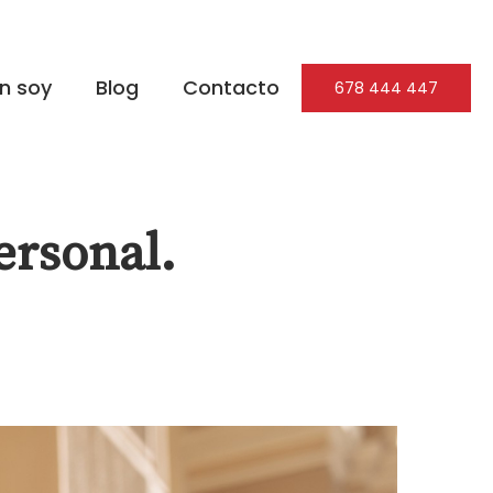
n soy
Blog
Contacto
678 444 447
ersonal.