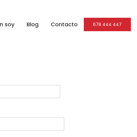
n soy
Blog
Contacto
678 444 447