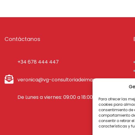
Contáctanos
+34 678 444 447
veronica@vg-consultoriadeimagen.com
Ge
De Lunes a viernes: 09:00 a 18:00 h
Para ofrecer las me
cookies para almace
consentimiento de 
comportamiento de n
consentir o retirar
características y f