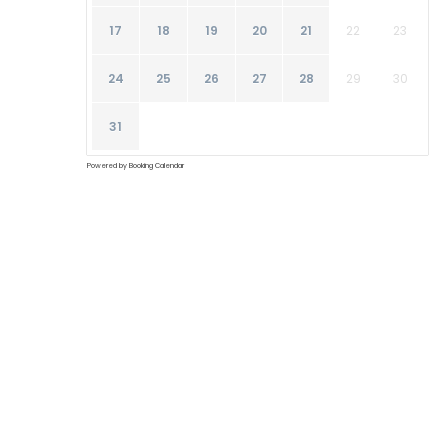
17
18
19
20
21
22
23
24
25
26
27
28
29
30
31
Powered by
Booking Calendar