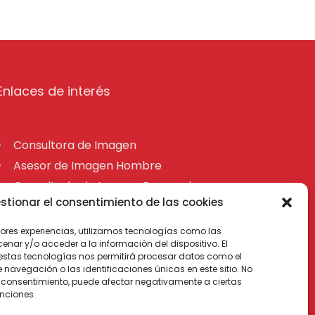
Enlaces de interés
Consultora de Imagen
Asesor de Imagen Hombre
Consultoría de Imagen Personal
stionar el consentimiento de las cookies
Personal Shopper Palma de Mallorca
Aviso Legal
jores experiencias, utilizamos tecnologías como las
nar y/o acceder a la información del dispositivo. El
Declaración de accesibilidad
estas tecnologías nos permitirá procesar datos como el
Mapa
avegación o las identificaciones únicas en este sitio. No
 el consentimiento, puede afectar negativamente a ciertas
unciones.