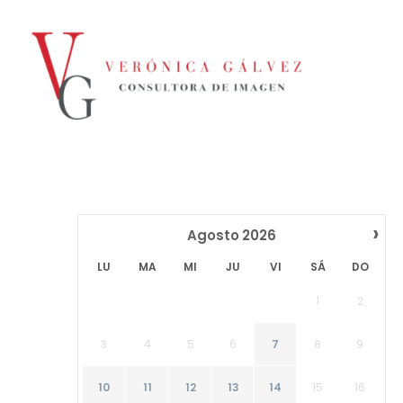
›
Agosto
2026
LU
MA
MI
JU
VI
SÁ
DO
1
2
3
4
5
6
7
8
9
10
11
12
13
14
15
16